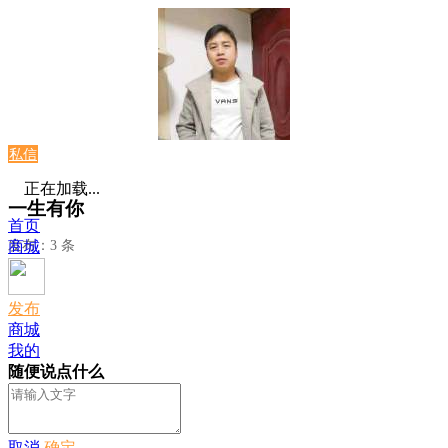
私信
正在加载...
一生有你
首页
发布：3 条
商城
发布
商城
我的
随便说点什么
取消
确定