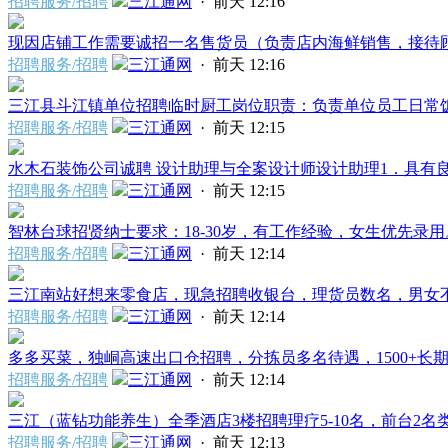
招聘服务/招聘
三江通网
·
前天 12:16
现因店铺工作需要诚招一名售货员（负责店内海鲜销售，接待顾客
招聘服务/招聘
三江通网
·
前天 12:16
三江县斗江镇单位招聘临时厨工岗位职责：负责单位员工日常饭菜
招聘服务/招聘
三江通网
·
前天 12:15
水木石装饰公司诚聘 设计助理与全案设计师设计助理1．具有良好
招聘服务/招聘
三江通网
·
前天 12:15
智林台球招贤纳士要求：18-30岁，有工作经验，女生优先录用。
招聘服务/招聘
三江通网
·
前天 12:14
三江南站好想来零食店，现急招聘收银台，理货员数名，男女不限，
招聘服务/招聘
三江通网
·
前天 12:14
多多买菜，独峒高速出口仓招聘，分拣员多名待遇，1500+长期稳
招聘服务/招聘
三江通网
·
前天 12:14
三江（蓝钻功能养生）全季酒店3楼招聘理疗5-10名，前台2名类别
招聘服务/招聘
三江通网
·
前天 12:13