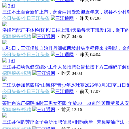
2图
三江本土百合新鲜上市，药食两用受欢迎近年来，我县不少村屯农
今日头条/今日三江头条
三江通网
·
昨天 07:26
洛维汽配厂不体检[红包]日结上班4天后每天下班发150，剩下的
招聘服务/招聘
三江通网
·
昨天 04:06
8月5日，三江侗族自治县丹洲镇西坡村头季稻迎来收割期，金色稻
今日头条/今日三江头条
三江通网
·
昨天 04:04
1图
三江县妇幼保健院编外工作人员招聘公告长按下方二维码了解信息
招聘服务/招聘
三江通网
·
昨天 04:03
三江队参加第四届“山海杯”青少年足球赛2026年8月3日至11日第
今日头条/今日三江头条
三江通网
·
前天 17:07
茶叶色选厂招聘临时工男女不限 年龄30—50 能吃苦耐劳服从安
招聘服务/招聘
三江通网
·
前天 12:16
三江县侗韵芳疗女子会所招聘信息⭐️侗韵药摩 · 芳樟精油疗法 · 女