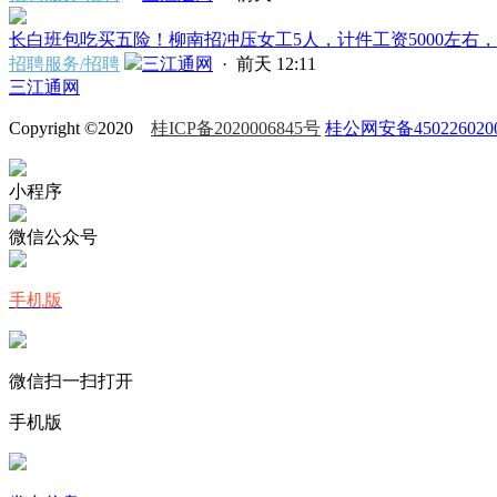
长白班包吃买五险！柳南招冲压女工5人，计件工资5000左右，要
招聘服务/招聘
三江通网
·
前天 12:11
三江通网
Copyright ©2020
桂ICP备2020006845号
桂公网安备450226020
小程序
微信公众号
手机版
微信扫一扫打开
手机版