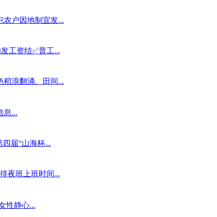
户因地制宜发...
发工资结✅普工...
浪翻涌、田间...
...
四届“山海杯...
排夜班上班时间...
性静心...