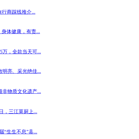
行商踩线推介...
身体健康，有责...
万，全款当天可...
亮、采光绝佳...
物质文化遗产...
，三江莫厨上...
“生生不息”县...