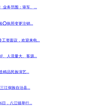
业务范围：审车、...
️执照变更注销...
工资面议，欢迎来电...
、人流量大、客源...
精品民族演艺...
江侗族自治县...
日，八江镇举行...