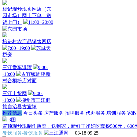
杨记现炒现卖网店（东
园市场）网上下单，送
货上门）
11:00--20:00
东园市场
培进村农产品销售网店
7:00--19:00
苏城天
桥旁
三江爱车港湾
9:00-
-18:00
古宜镇周坪新
村合桐粉店对面
三江土货网
9:00-
-18:00
柳州市三江侗
族自治县古宜镇
推荐信息
今日头条
房产服务
招聘服务
代办服务
培训服务
家政
3图
置顶
现炒现制作熟菜，送到家，新鲜干净好吃套餐500元，600元
餐饮服务/餐饮服务
三江通网
· 03-18 09:25