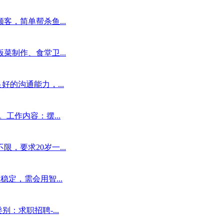
，简单帮杀鱼...
制作、食堂卫...
的沟通能力，...
工作内容：摆...
要求20岁一...
定，需会用智...
：求职招聘-...