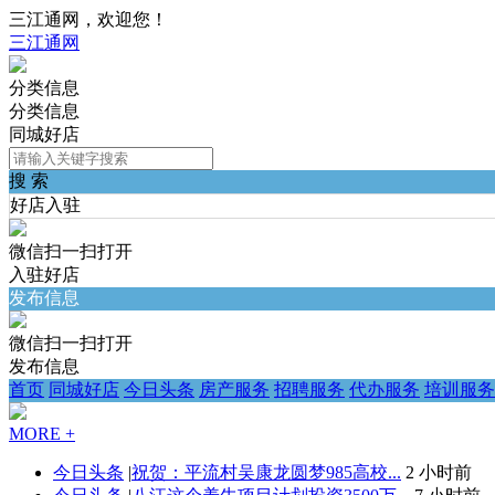
三江通网，欢迎您！
三江通网
分类信息
分类信息
同城好店
搜 索
好店入驻
微信扫一扫打开
入驻好店
发布信息
微信扫一扫打开
发布信息
首页
同城好店
今日头条
房产服务
招聘服务
代办服务
培训服务
MORE +
今日头条
|
祝贺：平流村吴康龙圆梦985高校...
2 小时前