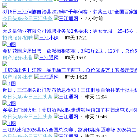
8月6日三江侗族自治县2026年“千年侗寨・梦萦三江”全国百家旅
今日头条/今日三江头条
三江通网
·
7 小时前
天龙泉酒业有限公司诚聘业务员2名要求：男女无限，25-45岁，
招聘服务/招聘
三江小妹
·
昨天 17:21
9图
金桥花园房屋出售，欧派橱柜衣柜，3房2厅2卫，123平，总价55
房产服务/出售
三江通网
·
昨天 15:01
【房源出售】江湾一品电梯三房两卫，总价50多万！客餐厅宽敞明
房产服务/出售
三江通网
·
昨天 14:25
1图
近日，三江相关部门发布信息得知！三江侗族自治县第十批县级非
今日头条/今日三江头条
三江通网
·
昨天 12:04
7图
乡宴上门烟火旺！莫厨酒席团队走进独峒镇知了村归滚屯 8月6日
今日头条/今日三江头条
三江通网
·
昨天 10:46
1图
三江队出征2026县BA全国总决赛，跻身B组角逐赛场 2026第二届
今日头条/今日三江头条
三江通网
·
昨天 07:34