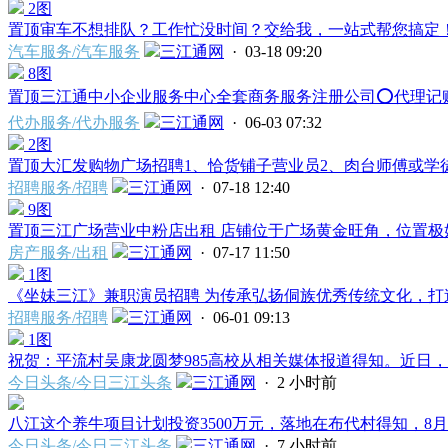
2图
置顶
审车不想排队？工作忙没时间？交给我，一站式帮您搞定！ 
汽车服务/汽车服务
三江通网
· 03-18 09:20
8图
置顶
三江通中小企业服务中心全套商务服务注册公司⭕️代理记账⭕
代办服务/代办服务
三江通网
· 06-03 07:32
2图
置顶
大汇发购物广场招聘1、恰货铺子营业员2、肉台师傅或学徒
招聘服务/招聘
三江通网
· 07-18 12:40
9图
置顶
三江广场营业中粉店出租 店铺位于广场黄金旺角，位置极好
房产服务/出租
三江通网
· 07-17 11:50
1图
《坐妹三江》兼职演员招聘 为传承弘扬侗族优秀传统文化，打造
招聘服务/招聘
三江通网
· 06-01 09:13
1图
祝贺：平流村吴康龙圆梦985高校从相关媒体报道得知。近日，三
今日头条/今日三江头条
三江通网
·
2 小时前
八江这个养牛项目计划投资3500万元，落地在布代村得知，8月6
今日头条/今日三江头条
三江通网
·
7 小时前