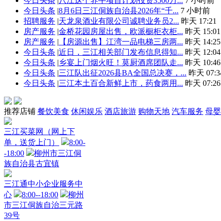
今日头条
|
八江这个养牛项目计划投资3500万...
7 小时前
今日头条
|
8月6日三江侗族自治县2026年“千...
7 小时前
招聘服务
|
天龙泉酒业有限公司诚聘业务员2...
昨天 17:21
房产服务
|
金桥花园房屋出售，欧派橱柜衣柜...
昨天 15:01
房产服务
|
【房源出售】江湾一品电梯三房两...
昨天 14:25
今日头条
|
近日，三江相关部门发布信息得知...
昨天 12:04
今日头条
|
乡宴上门烟火旺！莫厨酒席团队走...
昨天 10:46
今日头条
|
三江队出征2026县BA全国总决赛，...
昨天 07:3
今日头条
|
三江本土百合新鲜上市，药食两用...
昨天 07:26
推荐店铺
餐饮美食
休闲娱乐
酒店旅游
购物天地
汽车服务
母婴
三江买菜网（网上下
单，送货上门）
8:00-
-18:00
柳州市三江侗
族自治县古宜镇
三江通中小企业服务中
心
8:00--18:00
柳州
市三江侗族自治三元路
39号