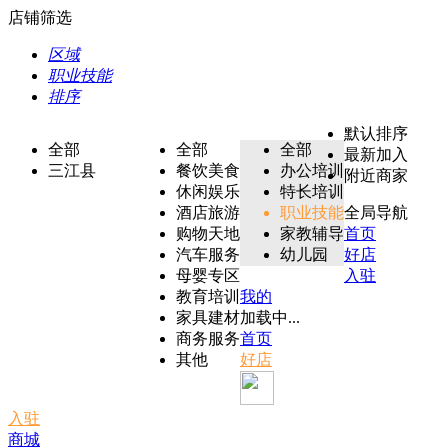
店铺筛选
区域
职业技能
排序
默认排序
全部
全部
全部
最新加入
三江县
餐饮美食
办公培训
附近商家
休闲娱乐
特长培训
酒店旅游
职业技能
全局导航
购物天地
家教辅导
首页
汽车服务
幼儿园
好店
母婴专区
入驻
教育培训
我的
家具建材
加载中...
商务服务
首页
其他
好店
入驻
商城