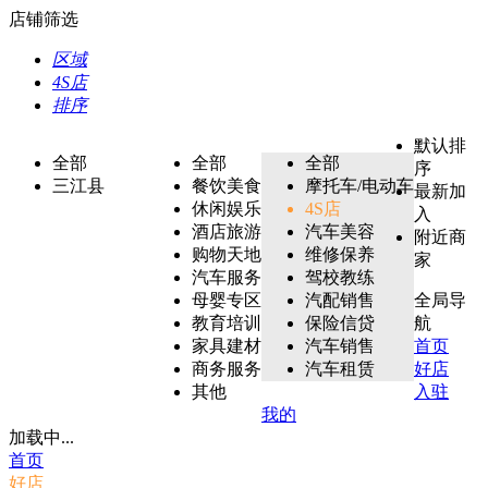
店铺筛选
区域
4S店
排序
默认排
全部
全部
全部
序
三江县
餐饮美食
摩托车/电动车
最新加
休闲娱乐
4S店
入
酒店旅游
汽车美容
附近商
购物天地
维修保养
家
汽车服务
驾校教练
母婴专区
汽配销售
全局导
教育培训
保险信贷
航
家具建材
汽车销售
首页
商务服务
汽车租赁
好店
其他
入驻
我的
加载中...
首页
好店