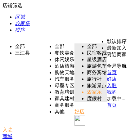
店铺筛选
区域
农家乐
排序
默认排序
全部
全部
全部
最新加入
三江县
餐饮美食
民宿客栈
附近商家
休闲娱乐
星级酒店
酒店旅游
旅游包车
全局导航
购物天地
商务宾馆
首页
汽车服务
旅行社
好店
母婴专区
旅游景点
入驻
教育培训
农家乐
我的
家具建材
度假村
加载中...
商务服务
首页
其他
好店
入驻
商城