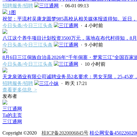
招聘服务/招聘
三江通网
· 06-01 09:13
1图
祝贺：平流村吴康龙圆梦985高校从相关媒体报道得知。近日，三
今日头条/今日三江头条
三江通网
·
4 小时前
八江这个养牛项目计划投资3500万元，落地在布代村得知，8月6
今日头条/今日三江头条
三江通网
·
9 小时前
8月6日三江侗族自治县2026年“千年侗寨・梦萦三江”全国百家旅
今日头条/今日三江头条
三江通网
·
10 小时前
天龙泉酒业有限公司诚聘业务员2名要求：男女无限，25-45岁，
招聘服务/招聘
三江小妹
·
昨天 17:21
查看更多信息 >
发布者
三江通网
Ta的主页
三江通网
Copyright ©2020
桂ICP备2020006845号
桂公网安备450226020