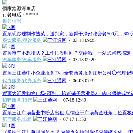
侗家鑫源河鱼店
订餐电话：*****
推荐信息
3图
置顶
现炒现制作熟菜，送到家，新鲜干净好吃套餐500元，600元
餐饮服务/餐饮服务
三江通网
· 03-18 09:25
2图
置顶
审车不想排队？工作忙没时间？交给我，一站式帮您搞定！ 
汽车服务/汽车服务
三江通网
· 03-18 09:20
8图
置顶
三江通中小企业服务中心全套商务服务注册公司⭕️代理记账⭕
代办服务/代办服务
三江通网
· 06-03 07:32
2图
置顶
大汇发购物广场招聘1、恰货铺子营业员2、肉台师傅或学徒
招聘服务/招聘
三江通网
· 07-18 12:40
9图
置顶
三江广场营业中粉店出租 店铺位于广场黄金旺角，位置极好
房产服务/出租
三江通网
· 07-17 11:50
1图
《坐妹三江》兼职演员招聘 为传承弘扬侗族优秀传统文化，打造