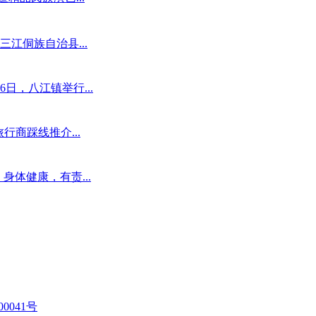
江侗族自治县...
日，八江镇举行...
行商踩线推介...
身体健康，有责...
00041号