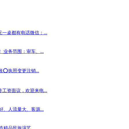
一桌都有电话微信：...
业务范围：审车、...
️执照变更注销...
工资面议，欢迎来电...
、人流量大、客源...
精品民族演艺...