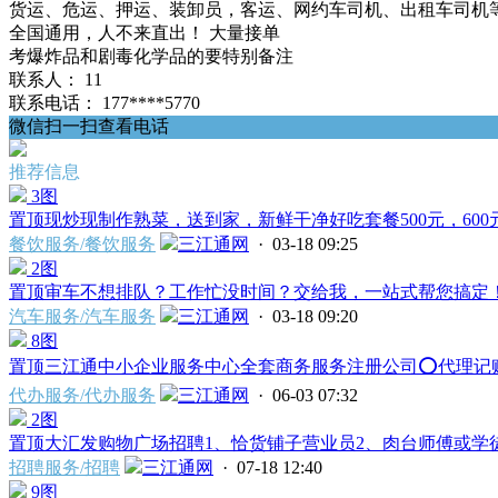
货运、危运、押运、装卸员，客运、网约车司机、出租车司机
全国通用，人不来直出！ 大量接单
考爆炸品和剧毒化学品的要特别备注
联系人：
11
联系电话：
177****5770
微信扫一扫查看电话
推荐信息
3图
置顶
现炒现制作熟菜，送到家，新鲜干净好吃套餐500元，600元
餐饮服务/餐饮服务
三江通网
· 03-18 09:25
2图
置顶
审车不想排队？工作忙没时间？交给我，一站式帮您搞定！ 
汽车服务/汽车服务
三江通网
· 03-18 09:20
8图
置顶
三江通中小企业服务中心全套商务服务注册公司⭕️代理记账⭕
代办服务/代办服务
三江通网
· 06-03 07:32
2图
置顶
大汇发购物广场招聘1、恰货铺子营业员2、肉台师傅或学徒
招聘服务/招聘
三江通网
· 07-18 12:40
9图