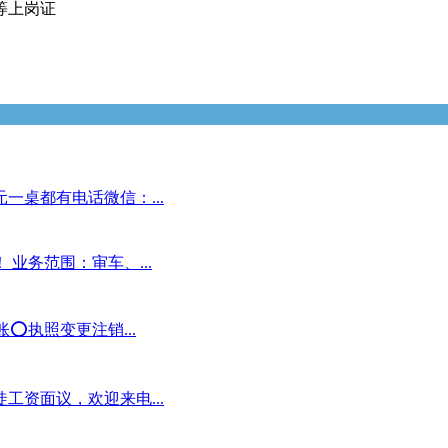
等上岗证
一桌都有电话微信：...
业务范围：审车、...
️执照变更注销...
工资面议，欢迎来电...