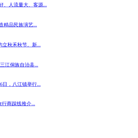
、人流量大、客源...
精品民族演艺...
秋禾秋节。新...
江侗族自治县...
日，八江镇举行...
行商踩线推介...