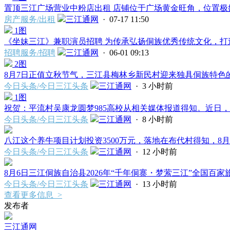
置顶
三江广场营业中粉店出租 店铺位于广场黄金旺角，位置极好
房产服务/出租
三江通网
· 07-17 11:50
1图
《坐妹三江》兼职演员招聘 为传承弘扬侗族优秀传统文化，打造
招聘服务/招聘
三江通网
· 06-01 09:13
2图
8月7日正值立秋节气，三江县梅林乡新民村迎来独具侗族特色的立
今日头条/今日三江头条
三江通网
·
3 小时前
1图
祝贺：平流村吴康龙圆梦985高校从相关媒体报道得知。近日，三
今日头条/今日三江头条
三江通网
·
8 小时前
八江这个养牛项目计划投资3500万元，落地在布代村得知，8月6
今日头条/今日三江头条
三江通网
·
12 小时前
8月6日三江侗族自治县2026年“千年侗寨・梦萦三江”全国百家旅
今日头条/今日三江头条
三江通网
·
13 小时前
查看更多信息 >
发布者
三江通网