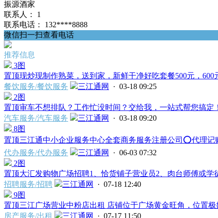
振源酒家
联系人：
1
联系电话：
132****8888
微信扫一扫查看电话
推荐信息
3图
置顶
现炒现制作熟菜，送到家，新鲜干净好吃套餐500元，600元
餐饮服务/餐饮服务
三江通网
· 03-18 09:25
2图
置顶
审车不想排队？工作忙没时间？交给我，一站式帮您搞定！ 
汽车服务/汽车服务
三江通网
· 03-18 09:20
8图
置顶
三江通中小企业服务中心全套商务服务注册公司⭕️代理记账⭕
代办服务/代办服务
三江通网
· 06-03 07:32
2图
置顶
大汇发购物广场招聘1、恰货铺子营业员2、肉台师傅或学徒
招聘服务/招聘
三江通网
· 07-18 12:40
9图
置顶
三江广场营业中粉店出租 店铺位于广场黄金旺角，位置极好
房产服务/出租
三江通网
· 07-17 11:50