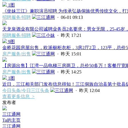
1图
《坐妹三江》兼职演员招聘 为传承弘扬侗族优秀传统文化，打造
招聘服务/招聘
三江通网
· 06-01 09:13
天龙泉酒业有限公司诚聘业务员2名要求：男女无限，25-45岁，
招聘服务/招聘
三江小妹
·
昨天 17:21
9图
金桥花园房屋出售，欧派橱柜衣柜，3房2厅2卫，123平，总价55
房产服务/出售
三江通网
·
昨天 15:01
【房源出售】江湾一品电梯三房两卫，总价50多万！客餐厅宽敞明
房产服务/出售
三江通网
·
昨天 14:25
1图
近日，三江相关部门发布信息得知！三江侗族自治县第十批县级非
今日头条/今日三江头条
三江通网
·
昨天 12:04
查看更多信息 >
发布者
三江通网
Ta的主页
三江通网