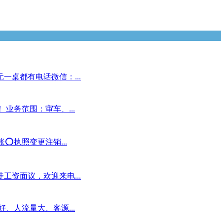
一桌都有电话微信：...
业务范围：审车、...
️执照变更注销...
工资面议，欢迎来电...
、人流量大、客源...