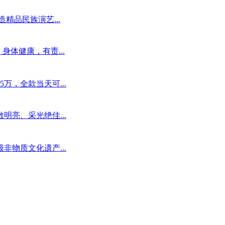
精品民族演艺...
身体健康，有责...
万，全款当天可...
亮、采光绝佳...
物质文化遗产...