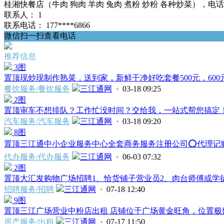
桂湘快餐店（牛肉 狗肉 羊肉 兔肉 煮粉 炒粉 各种炒菜），电话：**
联系人：
1
联系电话：
177****6866
微信扫一扫查看电话
推荐信息
3图
置顶
现炒现制作熟菜，送到家，新鲜干净好吃套餐500元，600元
餐饮服务/餐饮服务
三江通网
· 03-18 09:25
2图
置顶
审车不想排队？工作忙没时间？交给我，一站式帮您搞定！ 
汽车服务/汽车服务
三江通网
· 03-18 09:20
8图
置顶
三江通中小企业服务中心全套商务服务注册公司⭕️代理记账⭕
代办服务/代办服务
三江通网
· 06-03 07:32
2图
置顶
大汇发购物广场招聘1、恰货铺子营业员2、肉台师傅或学徒
招聘服务/招聘
三江通网
· 07-18 12:40
9图
置顶
三江广场营业中粉店出租 店铺位于广场黄金旺角，位置极好
房产服务/出租
三江通网
· 07-17 11:50