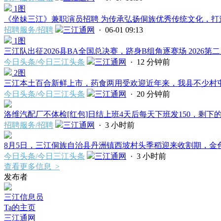
1图
《坐妹三江》兼职演员招聘 为传承弘扬侗族优秀传统文化，打造
招聘服务/招聘
三江通网
· 06-01 09:13
1图
三江队出征2026县BA全国总决赛，跻身B组角逐赛场 2026第二届
今日头条/今日三江头条
三江通网
·
12 分钟前
2图
三江本土百合新鲜上市，药食两用受欢迎近年来，我县不少村屯农
今日头条/今日三江头条
三江通网
·
20 分钟前
洛维汽配厂不体检[红包]日结上班4天后每天下班发150，剩下的
招聘服务/招聘
三江通网
·
3 小时前
8月5日，三江侗族自治县丹洲镇西坡村头季稻迎来收割期，金色稻
今日头条/今日三江头条
三江通网
·
3 小时前
查看更多信息 >
发布者
三江信息员
Ta的主页
三江通网