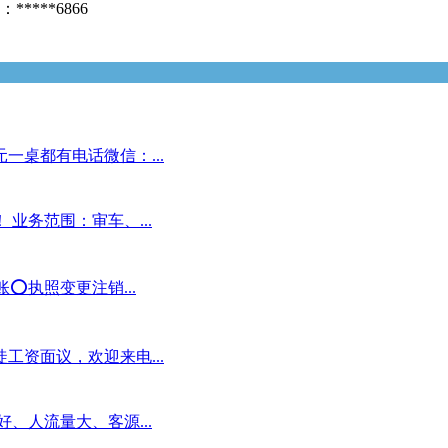
***6866
一桌都有电话微信：...
业务范围：审车、...
️执照变更注销...
工资面议，欢迎来电...
、人流量大、客源...