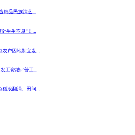
精品民族演艺...
“生生不息”县...
户因地制宜发...
发工资结✅普工...
浪翻涌、田间...