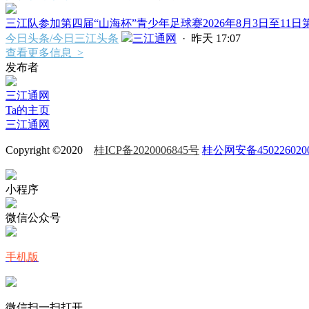
三江队参加第四届“山海杯”青少年足球赛2026年8月3日至11日第
今日头条/今日三江头条
三江通网
·
昨天 17:07
查看更多信息 >
发布者
三江通网
Ta的主页
三江通网
Copyright ©2020
桂ICP备2020006845号
桂公网安备450226020
小程序
微信公众号
手机版
微信扫一扫打开