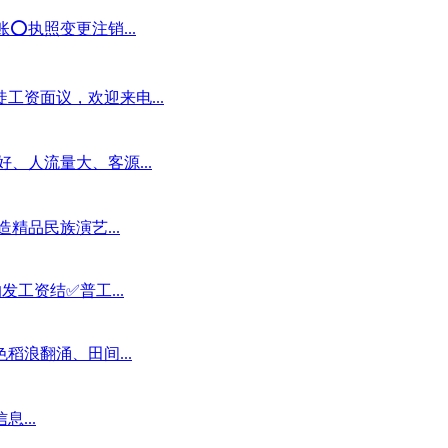
️执照变更注销...
工资面议，欢迎来电...
、人流量大、客源...
精品民族演艺...
发工资结✅普工...
浪翻涌、田间...
...