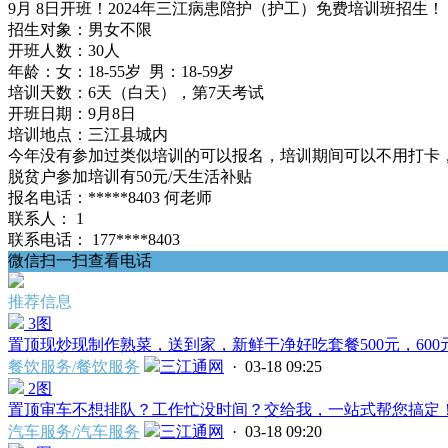
9月 8日开班！2024年三江病患陪护（护工）免费培训班招生！
招生对象：男女不限
开班人数：30人
年龄：女：18-55岁 男：18-59岁
培训天数：6天（白天），第7天考试
开班日期：9月8日
培训地点：三江县城内
今年没有参加过类似培训的可以报名，培训期间可以不用打卡，
脱贫户参加培训有50元/天生活补贴
报名电话：*****8403 何老师
联系人：
1
联系电话：
177****8403
微信扫一扫查看电话
推荐信息
3图
置顶
现炒现制作熟菜，送到家，新鲜干净好吃套餐500元，600元
餐饮服务/餐饮服务
三江通网
· 03-18 09:25
2图
置顶
审车不想排队？工作忙没时间？交给我，一站式帮您搞定！ 
汽车服务/汽车服务
三江通网
· 03-18 09:20