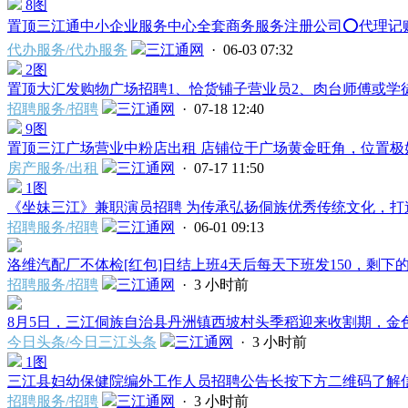
8图
置顶
三江通中小企业服务中心全套商务服务注册公司⭕️代理记账⭕
代办服务/代办服务
三江通网
· 06-03 07:32
2图
置顶
大汇发购物广场招聘1、恰货铺子营业员2、肉台师傅或学徒
招聘服务/招聘
三江通网
· 07-18 12:40
9图
置顶
三江广场营业中粉店出租 店铺位于广场黄金旺角，位置极好
房产服务/出租
三江通网
· 07-17 11:50
1图
《坐妹三江》兼职演员招聘 为传承弘扬侗族优秀传统文化，打造
招聘服务/招聘
三江通网
· 06-01 09:13
洛维汽配厂不体检[红包]日结上班4天后每天下班发150，剩下的
招聘服务/招聘
三江通网
·
3 小时前
8月5日，三江侗族自治县丹洲镇西坡村头季稻迎来收割期，金色稻
今日头条/今日三江头条
三江通网
·
3 小时前
1图
三江县妇幼保健院编外工作人员招聘公告长按下方二维码了解信息
招聘服务/招聘
三江通网
·
3 小时前