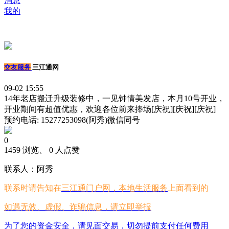
消息
我的
交友服务
三江通网
09-02 15:55
14年老店搬迁升级装修中，一见钟情美发店，本月10号开业，
开业期间有超值优惠，欢迎各位前来捧场[庆祝][庆祝][庆祝]
预约电话: 15277253098(阿秀)微信同号
0
1459 浏览、 0 人点赞
联系人：阿秀
联系时请告知在
三江通门户网，本地生活服务
上面看到的
如遇无效、虚假、诈骗信息，请立即举报
为了您的资金安全，请见面交易，切勿提前支付任何费用