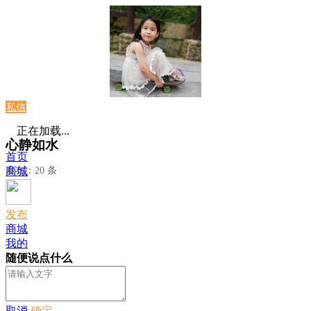
私信
正在加载...
心静如水
首页
发布：20 条
商城
发布
商城
我的
随便说点什么
取消
确定