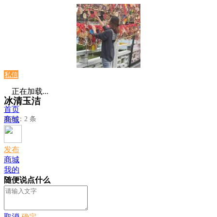
私信
正在加载...
冰清玉洁
首页
发布：2 条
商城
发布
商城
我的
随便说点什么
取消
确定